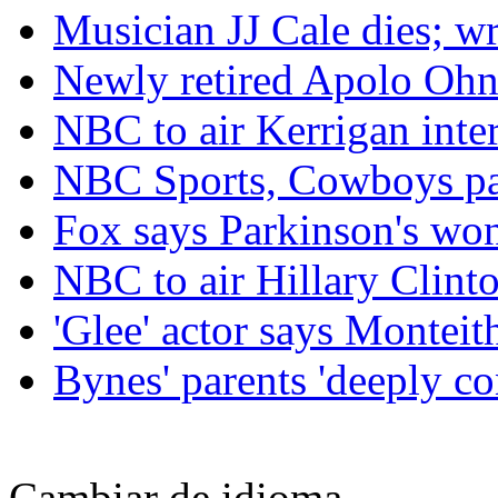
Musician JJ Cale dies; w
Newly retired Apolo Ohn
NBC to air Kerrigan int
NBC Sports, Cowboys par
Fox says Parkinson's wo
NBC to air Hillary Clinto
'Glee' actor says Monteit
Bynes' parents 'deeply co
Cambiar de idioma