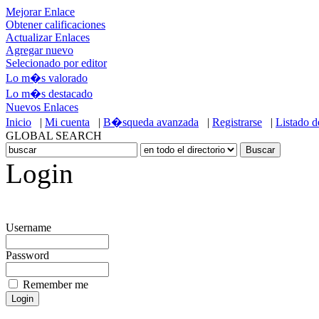
Mejorar Enlace
Obtener calificaciones
Actualizar Enlaces
Agregar nuevo
Selecionado por editor
Lo m�s valorado
Lo m�s destacado
Nuevos Enlaces
Inicio
|
Mi cuenta
|
B�squeda avanzada
|
Registrarse
|
Listado 
GLOBAL SEARCH
Login
Username
Password
Remember me