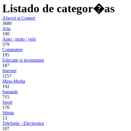
Listado de categor�as
Afaceri si Comert
3680
Arta
190
Auto / moto / velo
579
Computere
195
Educatie si invatamant
187
Internet
1157
Mass-Media
192
Sanatate
715
Sport
170
Stiinta
13
Telefonie - Electronice
107