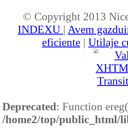
© Copyright 2013 Nice
INDEXU
|
Avem gazduir
eficiente
|
Utilaje c
Deprecated
: Function ereg(
/home2/top/public_html/li